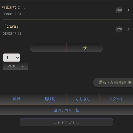
相互おなにー｡
850
08/08 17:31
『Cure』
220
08/08 17:28
←
→
通報・削除依頼 ►
雑談
趣味別
なりきり
アダルト
全カテゴリ一覧
… ヒトリゴト …