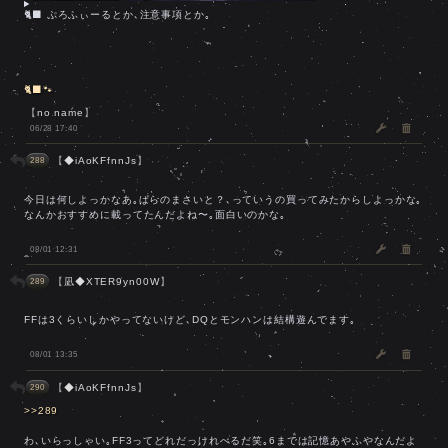
🐈‍⬛ ぷろふぃーるとか､注意事項とか｡
🐈‍⬛🐾
【
no name
】
06/28 17:40
【
◆iAoKFfnnJs
】
288
今日は何しよっかなあ｡ぱらのまさいと？､っていうの買ってみたからしよっかな｡
なんかおすすめに載ってたんだよね〜｡面白いのかな｡
08/01 12:31
【
凪◆XTER9yn00W
】
289
FFは3くらいしかやってないけど､DQとモンハンは結構遊んでます｡
08/01 13:35
【
◆iAoKFfnnJs
】
290
>>289
わ､いらっしゃい｡FF3ってどれだっけれべるだ笑｡6までは記憶あやふやなんだよ