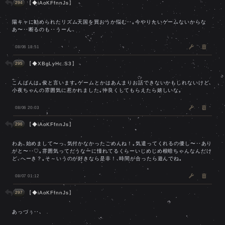
【
◆iAoKFfnnJs
】
294
陽キャに勧められたリズム天国を買おうか悩む‥｡今やりたいゲームないからな
あ〜‥断るのも‥うーん､
08/06 18:51
【
◆XBgLyHc.S3
】
295
こんばんは｡俊と言います｡ゲームとかはあんまりお話できないかもしれないけど､
小夜ちゃんの雰囲気に惹かれました｡仲良くしてもらえたら嬉しいな｡
08/06 20:03
【
◆iAoKFfnnJs
】
296
わあ､始めまして〜っ､気付かなかったごめんね！｡気遣ってくれるの優し〜‥あり
がと〜‥♡｡雰囲気ってだうなーに憧れてるくらーいじめじめ根暗ちゃんなんだけ
ど､へーき？｡そ～いうのが好きなら是非！､時間が合ったら遊んでね｡
08/07 01:12
【
◆iAoKFfnnJs
】
297
あっづぅ‥､