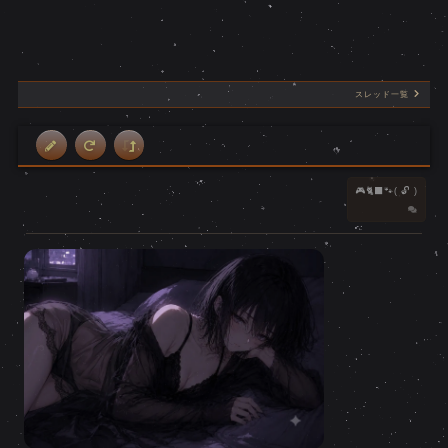
スレッド一覧
🎮️🐈‍⬛🐾( 🔓️ )