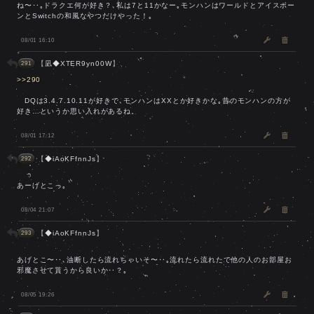
ね〜‥｡ドラクエ何が好き？､私は7と11かなー｡モンハンはワールドとアイスボー
ンとSwitchの和風なやつだけやった！｡
08/01 16:10
【
凪◆XTER9yn00W
】
291
>>290
DQは3.4.7.10.11が好きで､モンハンはXXとか好きかな｡昔のモンハンの方が
好き…というか思い入れがあるね。
08/01 17:12
【
◆iAoKFfnnJs
】
292
あーげとこっ｡
08/04 21:07
【
◆iAoKFfnnJs
】
293
あげとこ〜‥､油断したら流れちゃいそ〜‥｡流れたら流れたで他の人のお部屋お
邪魔させて貰うから良いか‥？｡
08/05 19:26