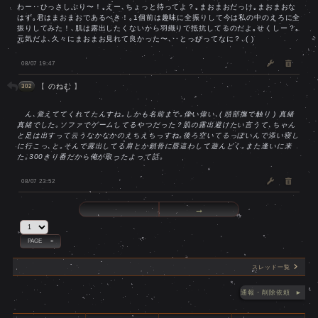
わー‥ひっさしぶり〜！｡えー､ちょっと待ってよ？｡まおまおだっけ｡まおまおな
はず｡君はまおまおであるべき！｡1個前は趣味に全振りして今は私の中のえろに全
振りしてみた！､肌は露出したくないから羽織りで抵抗してるのだよ｡せくしー？｡
元気だよ､久々にまおまお見れて良かった〜､‥とっぴってなに？､( )
08/07 19:47
【
のねむ
】
302
ん､覚えててくれてたんすね｡しかも名前まで｡偉い偉い､( 頭部撫で触り ) 真緒
真緒でした｡ソファでゲームしてるやつだった？肌の露出避けたい言うて､ちゃん
と足は出すって云うなかなかのえちえちっすね｡後ろ空いてるっぽいんで添い寝し
に行こっ､と｡そんで露出してる肩とか鎖骨に唇這わして遊んどく｡また逢いに来
た｡300きり番だから俺が取ったよって話｡
08/07 23:52
←
→
スレッド一覧
通報・削除依頼 ►