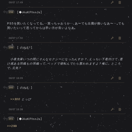
08/07 17:49
【
◆iAoKFfnnJs
】
298
PS5を買いたくなってる｡‥買っちゃおうか‥､あーでも出費が痛いなあ〜‥｡でも
買いたいって思ってからは早い方が良いよなあ｡
08/07 17:50
【
のねむ
】
299
小夜先輩いつの間にそんなセクシーになったんすか？､えっちい下着付けて､透
け感ある羽織もの羽織って､ベッドで寝転んでたら襲われますよ？俺に｡ ところ
で､元気？
08/07 18:09
【
のねむ
】
300
>>300
とっぴ
08/07 18:38
【
◆iAoKFfnnJs
】
301
>>299