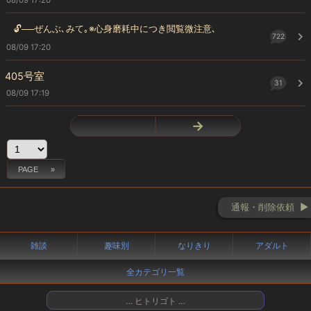
🔓──ぜんぶ､みて｡※心身磨耗中につき閲覧微注意､
722
08/09 17:20
405号室
31
08/09 17:19
←
→
通報・削除依頼 ►
雑談
趣味別
なりきり
アダルト
全カテゴリ一覧
… ヒトリゴト …